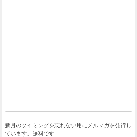
バ
石
井
ゆ
か
り
幻
冬
舎
20
10
21
A
7
新月のタイミングを忘れない用にメルマガを発行し
ています。無料です。