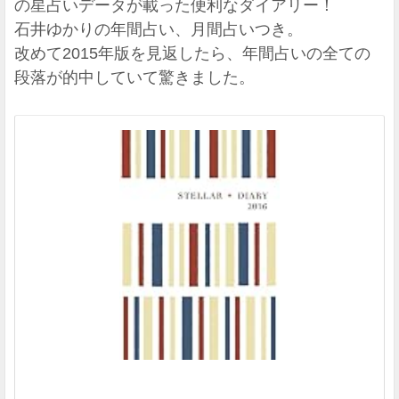
の星占いデータが載った便利なダイアリー！
石井ゆかりの年間占い、月間占いつき。
改めて2015年版を見返したら、年間占いの全ての
段落が的中していて驚きました。
2
pos
wit
ヨ
メ
レ