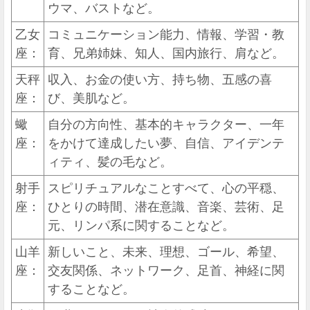
ウマ、バストなど。
乙女
コミュニケーション能力、情報、学習・教
座：
育、兄弟姉妹、知人、国内旅行、肩など。
天秤
収入、お金の使い方、持ち物、五感の喜
座：
び、美肌など。
蠍
自分の方向性、基本的キャラクター、一年
座：
をかけて達成したい夢、自信、アイデンテ
ィティ、髪の毛など。
射手
スピリチュアルなことすべて、心の平穏、
座：
ひとりの時間、潜在意識、音楽、芸術、足
元、リンパ系に関することなど。
山羊
新しいこと、未来、理想、ゴール、希望、
座：
交友関係、ネットワーク、足首、神経に関
することなど。