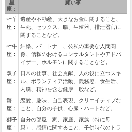
星
願い事
座：
牡羊
遺産や不動産、大きなお金に関すること、
座：
生死、セックス、腸、生殖器、排泄器官に
関することなど。
牡牛
結婚、パートナー、公私の重要な人間関
座：
係、信頼のおけるコンサルタントやアドバ
イザー、ホルモンに関することなど。
双子
日常の仕事、社会貢献、人の役に立つスキ
座：
ル、ボランティア活動、義務感、食生活、
内臓、精神を含む健康一般など。
蟹
恋愛、趣味、自己表現、クリエイティブな
座：
こと、自分の子供、心臓・ハートなど。
獅子
自分の部屋、家、家庭、家族（特に母
座：
親）、感情に関すること、子供時代のトラ