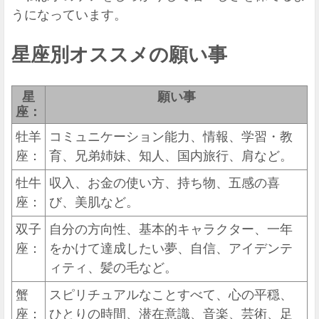
うになっています。
星座別オススメの願い事
星
願い事
座：
牡羊
コミュニケーション能力、情報、学習・教
座：
育、兄弟姉妹、知人、国内旅行、肩など。
牡牛
収入、お金の使い方、持ち物、五感の喜
座：
び、美肌など。
双子
自分の方向性、基本的キャラクター、一年
座：
をかけて達成したい夢、自信、アイデンテ
ィティ、髪の毛など。
蟹
スピリチュアルなことすべて、心の平穏、
座：
ひとりの時間、潜在意識、音楽、芸術、足